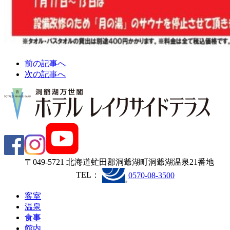
前の記事へ
次の記事へ
〒049-5721 北海道虻田郡洞爺湖町洞爺湖温泉21番地
TEL：
0570-08-3500
客
室
温
泉
食
事
館
内