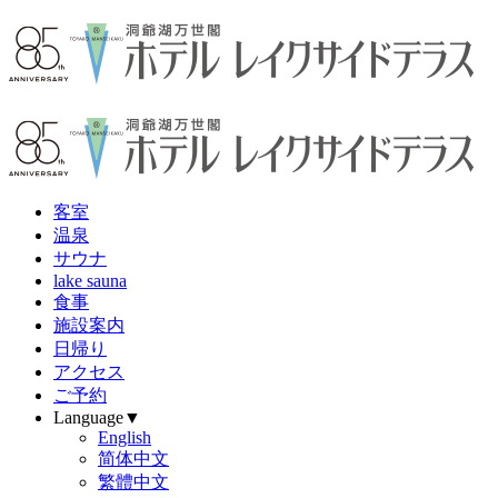
客
室
温
泉
サウナ
lake sauna
食
事
施設案内
日帰り
アクセス
ご予約
Language▼
English
简体中文
繁體中文