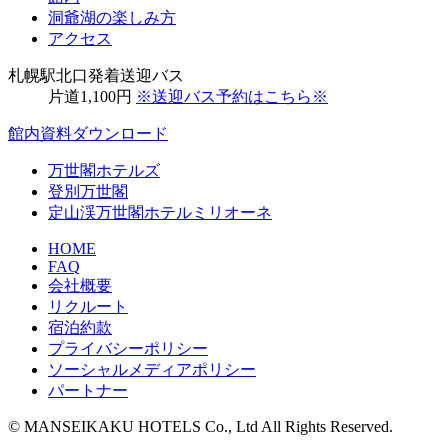
洞爺湖の楽しみ方
アクセス
札幌駅北口発着送迎バス
片道
1,100
円
※送迎バス予約はこちら※
館内資料ダウンロード
万世閣ホテルズ
登別万世閣
定山渓万世閣ホテルミリオーネ
HOME
FAQ
会社概要
リクルート
宿泊約款
プライバシーポリシー
ソーシャルメディアポリシー
パートナー
© MANSEIKAKU HOTELS Co., Ltd All Rights Reserved.