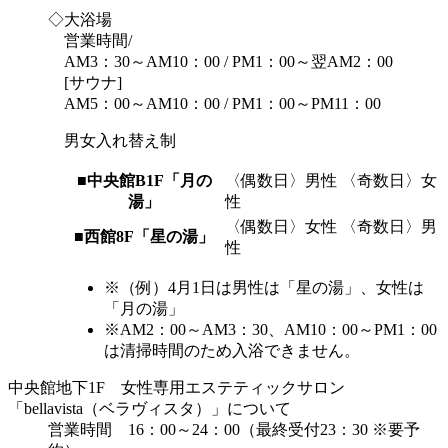
◇大浴場
営業時間/
AM3：30～AM10：00 / PM1：00～翌AM2：00
[サウナ]
AM5：00～AM10：00 / PM1：00～PM11：00
男女入れ替え制
■中央館B1F「月の
〈偶数日〉男性 〈奇数日〉女
湯」
性
〈偶数日〉女性 〈奇数日〉男
■西館8F「星の湯」
性
※（例）4月1日は男性は「星の湯」、女性は
「月の湯」
※AM2：00～AM3：30、AM10：00～PM1：00
は清掃時間のため入浴できません。
中央館地下1F 女性専用エステティックサロン
「bellavista（ベラヴィスタ）」について
営業時間 16：00～24：00（最終受付23：30 ※要予