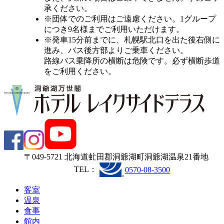
承ください。
※団体でのご利用はご遠慮ください。1グループ
につき9名様までご利用いただけます。
※発車15分前までに、札幌駅北口を出た後右側に
進み、バス後方部よりご乗車ください。
路線バス乗降所の横断は危険です。必ず横断歩道
をご利用ください。
〒049-5721 北海道虻田郡洞爺湖町洞爺湖温泉21番地
TEL：
0570-08-3500
客
室
温
泉
食
事
館
内