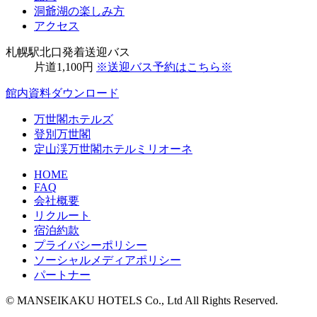
洞爺湖の楽しみ方
アクセス
札幌駅北口発着送迎バス
片道
1,100
円
※送迎バス予約はこちら※
館内資料ダウンロード
万世閣ホテルズ
登別万世閣
定山渓万世閣ホテルミリオーネ
HOME
FAQ
会社概要
リクルート
宿泊約款
プライバシーポリシー
ソーシャルメディアポリシー
パートナー
© MANSEIKAKU HOTELS Co., Ltd All Rights Reserved.