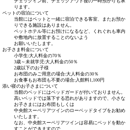
チェックイン前、チェックアウト後の一時預かりも承
ります。
ペットの宿泊について
当館にはペットと一緒に宿泊できる客室、またお預か
りできる施設はありません。
ペットホテル等にお預けになるなど、くれぐれも車内
や敷地内に放置することのないよう
お願いいたします。
お子さま料金について
小学生:大人料金の70％
3歳～未就学児:大人料金の50％
2歳以下のお子様
お布団のみご用意の場合:大人料金の30％
お食事もお布団も不要の場合:入館料1,100円
添い寝のお子さまについて
当館のベッドにはベッドガードが付いておりません。
高いベッドでは落下する恐れがありますので、小さな
お子さまにはお布団もしくは
中央館スーペリアツインのローベッドタイプをお勧め
いたします。
なお、中央館スーペリアツインは容易にベッドを動か
すことができますので、