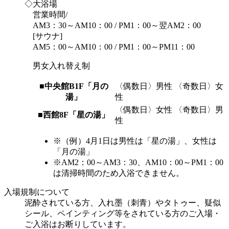
◇大浴場
営業時間/
AM3：30～AM10：00 / PM1：00～翌AM2：00
[サウナ]
AM5：00～AM10：00 / PM1：00～PM11：00
男女入れ替え制
■中央館B1F「月の
〈偶数日〉男性 〈奇数日〉女
湯」
性
〈偶数日〉女性 〈奇数日〉男
■西館8F「星の湯」
性
※（例）4月1日は男性は「星の湯」、女性は
「月の湯」
※AM2：00～AM3：30、AM10：00～PM1：00
は清掃時間のため入浴できません。
入場規制について
泥酔されている方、入れ墨（刺青）やタトゥー、疑似
シール、ペインティング等をされている方のご入場・
ご入浴はお断りしています。