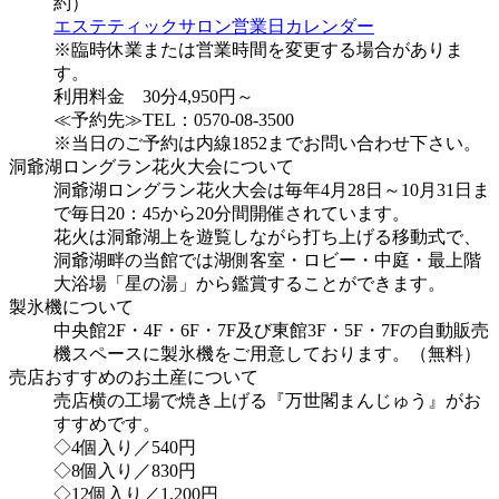
約）
エステティックサロン営業日カレンダー
※臨時休業または営業時間を変更する場合がありま
す。
利用料金 30分4,950円～
≪予約先≫TEL：0570-08-3500
※当日のご予約は内線1852までお問い合わせ下さい。
洞爺湖ロングラン花火大会について
洞爺湖ロングラン花火大会は毎年4月28日～10月31日ま
で毎日20：45から20分間開催されています。
花火は洞爺湖上を遊覧しながら打ち上げる移動式で、
洞爺湖畔の当館では湖側客室・ロビー・中庭・最上階
大浴場「星の湯」から鑑賞することができます。
製氷機について
中央館2F・4F・6F・7F及び東館3F・5F・7Fの自動販売
機スペースに製氷機をご用意しております。（無料）
売店おすすめのお土産について
売店横の工場で焼き上げる『万世閣まんじゅう』がお
すすめです。
◇4個入り／540円
◇8個入り／830円
◇12個入り／1,200円