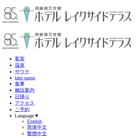
客
室
温
泉
サウナ
lake sauna
食
事
施設案内
日帰り
アクセス
ご予約
Language▼
English
简体中文
繁體中文