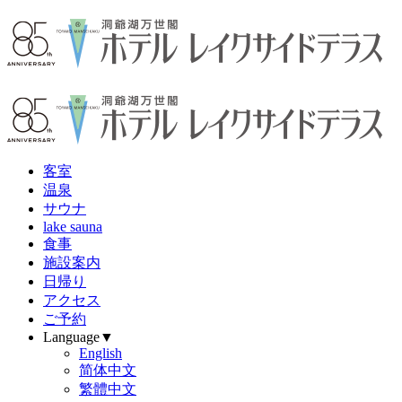
客
室
温
泉
サウナ
lake sauna
食
事
施設案内
日帰り
アクセス
ご予約
Language▼
English
简体中文
繁體中文