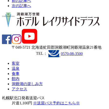
前の記事へ
次の記事へ
〒049-5721 北海道虻田郡洞爺湖町洞爺湖温泉21番地
TEL：
0570-08-3500
客
室
温
泉
食
事
館
内
洞爺湖の楽しみ方
アクセス
札幌駅北口発着送迎バス
片道
1,100
円
※送迎バス予約はこちら※