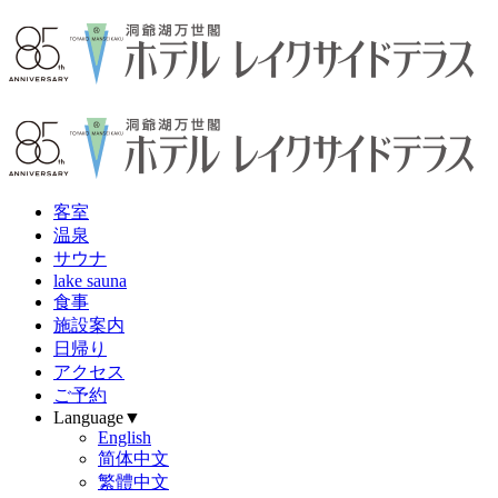
客
室
温
泉
サウナ
lake sauna
食
事
施設案内
日帰り
アクセス
ご予約
Language▼
English
简体中文
繁體中文