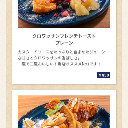
2026.04.16
お知らせ
ケーキ手配サービス【Cake.jp】対応開始のご案内
2026.04.10
お知らせ
「湖のおむすびや」営業時間変更のご案内
クロワッサンフレンチトースト
プレーン
2026.02.10
お知らせ
【2026年4月1日より】宿泊税導入のご案内
カスタードソースをたっぷりと含ませたジューシー
な甘さとクロワッサンの香ばしさ。
2026.03.23
おすすめ
一度で二度おいしい！当店オススメNo1です！
【2026年4月】日帰りイベントカレンダー
￥850
2025.12.04
お知らせ
臨時休館（4/5～4/9）及び営業時間変更（4/10）のご案内
2026.02.27
おすすめ
【2026年3月】日帰りイベントカレンダー
2026.02.20
お知らせ
モバイルバッテリーご使用に関するお願い
2026.02.04
お知らせ