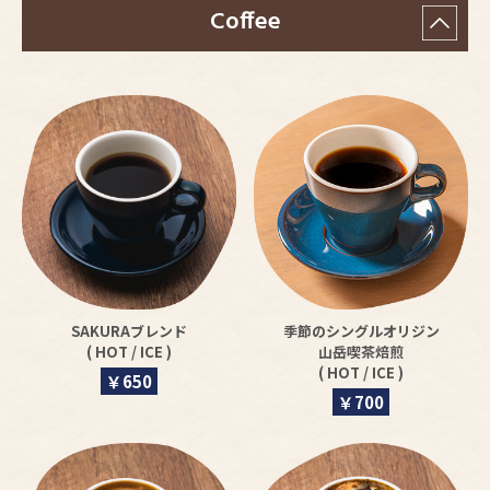
Coffee
2025.10.20
おすすめ
【2025年11月】日帰りイベントカレンダー
2025.10.06
お知らせ
【12月1日より】送迎バス運行時間変更のご案内
2025.09.22
おすすめ
【2025年10月】日帰りイベントカレンダー
2025.08.19
お知らせ
【9月6日】 サウナフェスティバル開催に伴う日帰り入浴中止のご案
内
SAKURAブレンド
季節のシングルオリジン
( HOT / ICE )
山岳喫茶焙煎
( HOT / ICE )
￥650
￥700