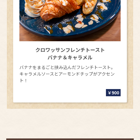
日帰り入浴「風呂の日」料金改定のお知らせ
2026.01.30
おすすめ
【2026年2月】日帰りイベントカレンダー
2026.01.15
イベント
【イベント情報】洞爺湖温泉冬花火2026
クロワッサンフレンチトースト
2026.01.07
おすすめ
バナナ＆キャラメル
【ONSEN de SKI 】冬季限定シャトルバスのご案内
バナナをまるごと挟み込んだフレンチトースト。
2026.01.01
お知らせ
キャラメルソースとアーモンドチップがアクセン
新年あけましておめでとうございます
ト！
2025.12.22
おすすめ
￥900
【2026年1月】日帰りイベントカレンダー
2025.11.27
おすすめ
【2025年12月】日帰りイベントカレンダー
2025.11.21
お知らせ
【12/1より】Library＆Cafe「BLOSSOM COFFEE」営業時間変更の
ご案内