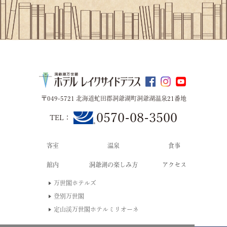
〒049-5721 北海道虻田郡洞爺湖町洞爺湖温泉21番地
0570-08-3500
TEL：
客
室
温
泉
食
事
館
内
洞爺湖の楽しみ方
アクセス
万世閣ホテルズ
登別万世閣
定山渓万世閣ホテルミリオーネ